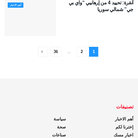
أنقرة: تحييد 4 من إرهابيي “واي بي
أهم الاخبار
جي” شمالي سوريا
36
…
2
1
تصنيفات
أهم الاخبار
سياسة
إخترنا لكم
صحة
اخبار مسك
صناعات