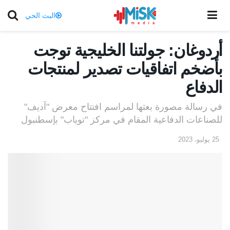
البث الحي
أردوغان: جولتنا الخليجية توجت
بأضخم اتفاقيات تصدير لمنتجات
الدفاع
في رسالة مصورة بعثها لمراسم افتتاح معرض "آديف"
للصناعات الدفاعية المقام في مركز "توياب" بإسطنبول
25 يوليو، 2023