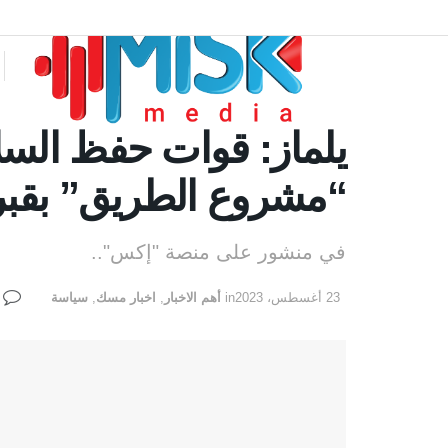
يلماز: قوات حفظ السل
“مشروع الطريق” بق
في منشور على منصة "إكس"..
0
23 أغسطس، 2023
in
أهم الاخبار
,
اخبار مسك
,
سياسة