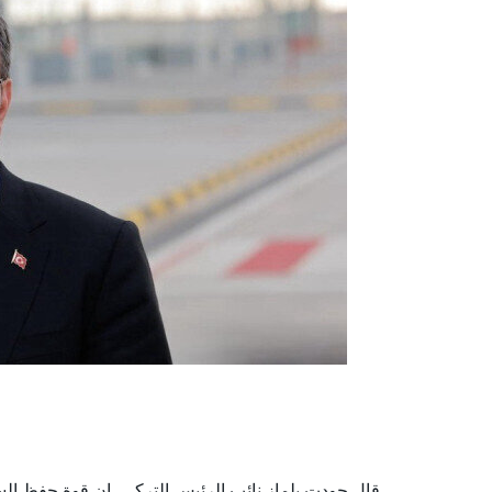
قال جودت يلماز نائب الرئيس التركي، إن قوة حفظ ال