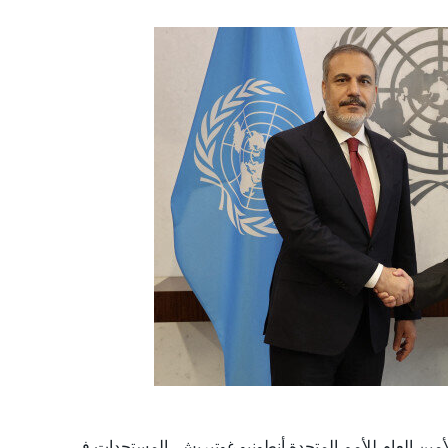
أمين العام للأمم المتحدة أنطونيو غوتيريش، المستجدات في